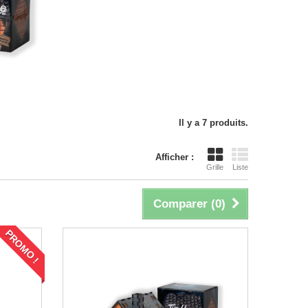
ne
Il y a 7 produits.
Afficher :
Grille
Liste
Comparer (
0
)
PROMO !