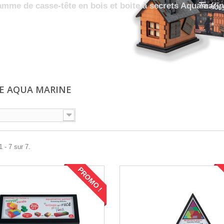
mme de casse-tête en bois et boite à secrets Aquamari
E AQUA MARINE
 - 7 sur 7.
PROMO !