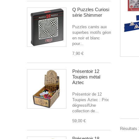
Q Puzzles Curiosi
série Shimmer
Puzzles carrés aux
superbes motifs géométriques
en noir et blanc
pour...
7,90 €
Présentoir 12
Toupies métal
Aztec
Présentoir de 12
Toupies Aztec : Prix
dégressifUne
collection de...
59,00 €
Résultats 1
Présentoir 18