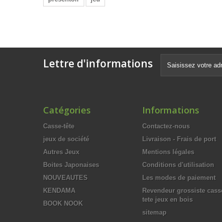
Lettre d'informations
Catégories
Informations
Casse-tête
Contactez-nous
jeux de société
Livraison - Frais de port
Autres Jeux
Mentions légales
Boites Japonaises
Conditions d'utilisation
NOUVEAUTES
Les modes de paiement
KENDAMA
Revendeur grossiste cass
tete jeux en bois
BOOK NOOK
sitemap