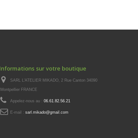
Informations sur votre boutique
SARL L'ATELIER MIKADO, 2 Rue Canton 34090
Montpellier FRANCE
Appelez-nous au :
06.61.82.56.21
E-mail :
sarl.mikado@gmail.com