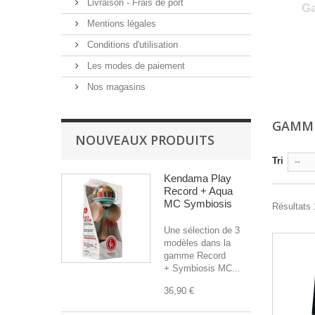
Livraison - Frais de port
Ga
Mentions légales
Conditions d'utilisation
Les modes de paiement
Nos magasins
GAMM
NOUVEAUX PRODUITS
Tri
--
Kendama Play
Record + Aqua
MC Symbiosis
Résultats 1
Une sélection de 3
modèles dans la
gamme Record
+ Symbiosis MC...
36,90 €